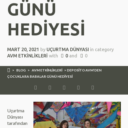
GÜNÜ
HEDİYESİ
MART 20, 2021
by
UÇURTMA DÜNYASI
in category
AVM ETKINLIKLERI
with
0
and
0
>
BLOG
>
AVM ETKINLIKLERI
> DEPOSİTO AVM’DEN
ÇOCUKLARA BABALAR GÜNÜ HEDİYESİ
Uçurtma
Dünyası
tarafından